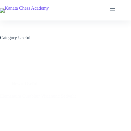
Category
Useful
News
,
Useful
Elementum Curabitur Vitaenunc Sedvelit