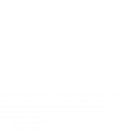
Lorem ipsum dolor sit amet, consectetur adipiscing elit, sed do
eiusmod tempor incididunt ut labore et dolore magna aliqua.
Scelerisque purus semper eget duis. Quis blandit turpis cursus
in hac habitasse platea. Pellentesque eu tincidunt tortor
aliquam nulla facilisi. Sed…
Kanatachess@2024
August 18, 2020
News
,
Useful